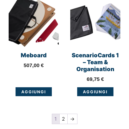
Meboard
ScenarioCards 1
– Team &
507,00
€
Organisation
69,75
€
AGGIUNGI
AGGIUNGI
1
2
→