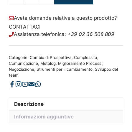
Corridoio
di
Colori
Avete domande relative a questo prodotto?
quantità
CONTATTACI
Assistenza telefonica:
+39 02 36 508 809
Categorie:
Cambio di Prospettiva
,
Complessità
,
Comunicazione
,
Metalog
,
Miglioramento Processi
,
Negoziazione
,
Strumenti per il cambiamento
,
Sviluppo del
team
Descrizione
Informazioni aggiuntive