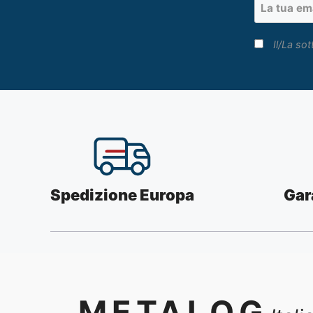
Il/La sot
Spedizione Europa
Gar
METALOG