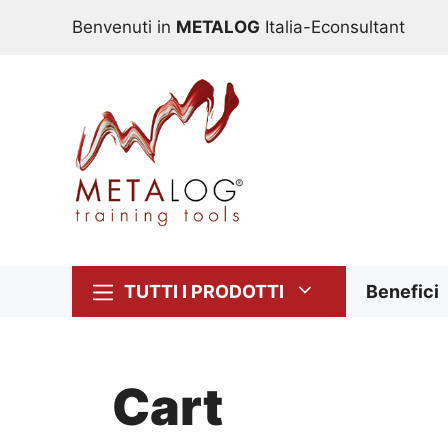
Vai
Benvenuti in
METALOG
Italia-Econsultant
al
contenuto
TUTTI I PRODOTTI
Benefici
Cart