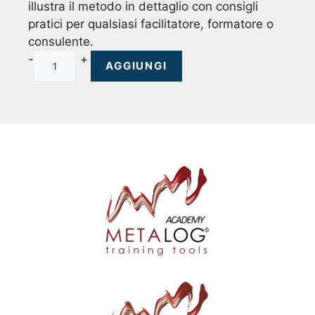
illustra il metodo in dettaglio con consigli
pratici per qualsiasi facilitatore, formatore o
consulente.
I
-
+
AGGIUNGI
l
M
e
t
o
d
o
M
E
T
A
L
O
G