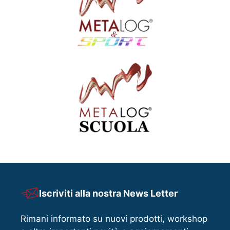
q
u
a
n
t
i
t
à
Iscriviti alla nostra News Letter
Rimani informato su nuovi prodotti, workshop