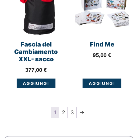
Fascia del
Find Me
Cambiamento
95,00
€
XXL- sacco
377,00
€
AGGIUNGI
AGGIUNGI
1
2
3
→