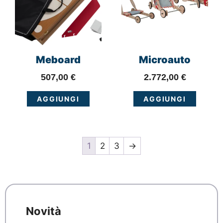
Meboard
Microauto
507,00
€
2.772,00
€
AGGIUNGI
AGGIUNGI
1
2
3
→
Novità