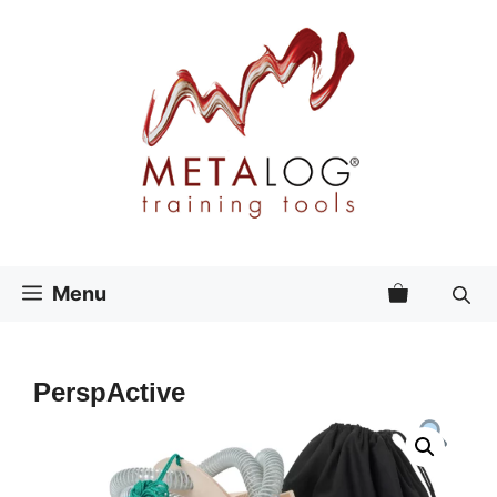
Vai
al
contenuto
Menu
PerspActive