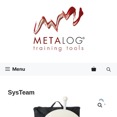
Vai
al
contenuto
Menu
SysTeam