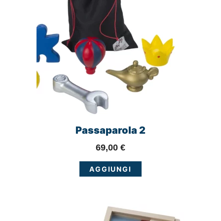
Passaparola 2
69,00
€
AGGIUNGI