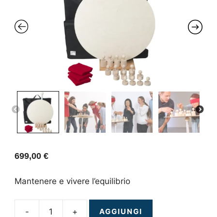
PREVIOUS
NEXT
699,00
€
Mantenere e vivere l’equilibrio
-
+
AGGIUNGI
SysTeam