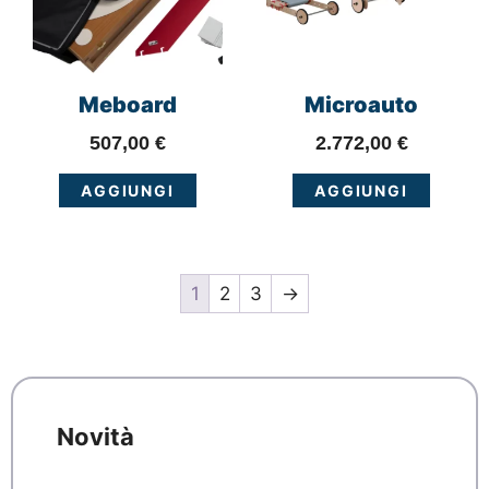
Meboard
Microauto
507,00
€
2.772,00
€
AGGIUNGI
AGGIUNGI
1
2
3
→
Novità