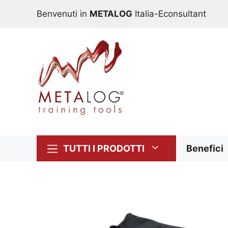
Vai
Benvenuti in
METALOG
Italia-Econsultant
al
contenuto
TUTTI I PRODOTTI
Benefici