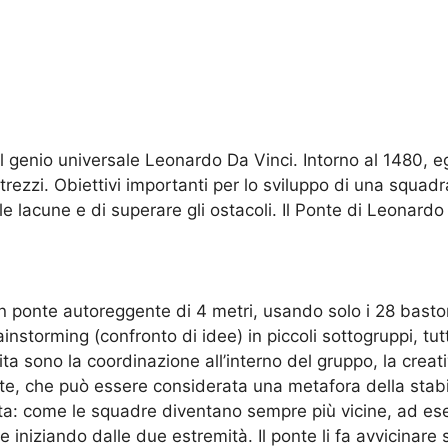
 genio universale Leonardo Da Vinci. Intorno al 1480, eg
rezzi. Obiettivi importanti per lo sviluppo di una squadra
e lacune e di superare gli ostacoli. Il Ponte di Leonardo
un ponte autoreggente di 4 metri, usando solo i 28 bastoni 
nstorming (confronto di idee) in piccoli sottogruppi, tutti 
ita sono la coordinazione all’interno del gruppo, la creati
te, che può essere considerata una metafora della stabil
ta: come le squadre diventano sempre più vicine, ad esem
 iniziando dalle due estremità. Il ponte li fa avvicinare 