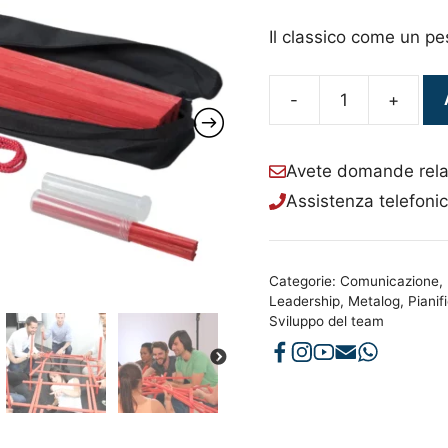
Il classico come un pe
-
+
Ponte
di
Leonardo
Avete domande relat
quantità
Assistenza telefoni
Categorie:
Comunicazione
,
Leadership
,
Metalog
,
Pianif
Sviluppo del team
NEXT