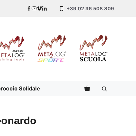
+39 02 36 508 809
roccio Solidale
eonardo