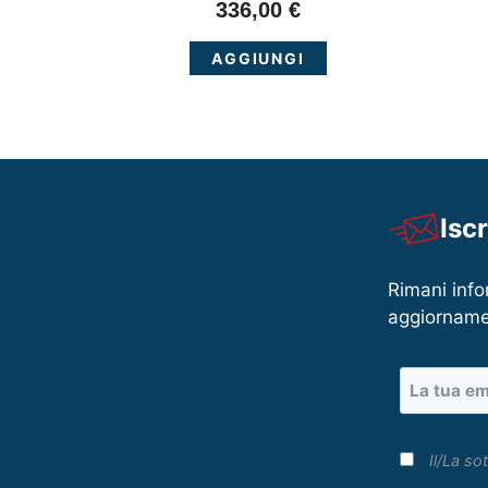
336,00
€
AGGIUNGI
Isc
Rimani info
aggiorname
Il/La sot