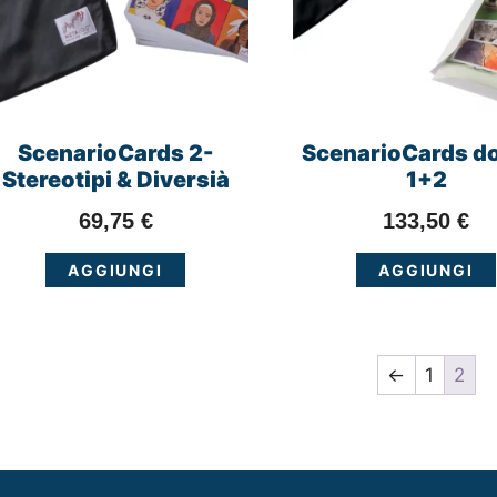
ScenarioCards 2-
ScenarioCards d
Stereotipi & Diversià
1+2
69,75
€
133,50
€
AGGIUNGI
AGGIUNGI
←
1
2