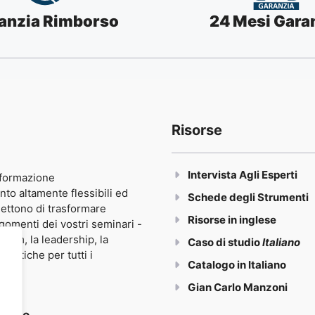
anzia Rimborso
24 Mesi Gara
Risorse
Intervista Agli Esperti
 formazione
 altamente flessibili ed
Schede degli Strumenti
mettono di trasformare
Risorse in inglese
gomenti dei vostri seminari -
team, la leadership, la
Caso di studio
Italiano
pratiche per tutti i
Catalogo in Italiano
Gian Carlo Manzoni
siamo