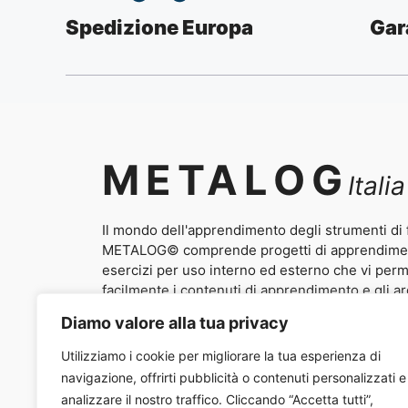
Spedizione Europa
Gar
METALOG
Italia
Il mondo dell'apprendimento degli strumenti di
METALOG© comprende progetti di apprendimento
esercizi per uso interno ed esterno che vi per
facilmente i contenuti di apprendimento e gli ar
come la comunicazione, le capacità e i ruoli del 
Diamo valore alla tua privacy
negoziazione e la vendita in esperienze vivaci e 
partecipanti.
Utilizziamo i cookie per migliorare la tua esperienza di
navigazione, offrirti pubblicità o contenuti personalizzati e
analizzare il nostro traffico. Cliccando “Accetta tutti”,
Contatti
/
Chi 