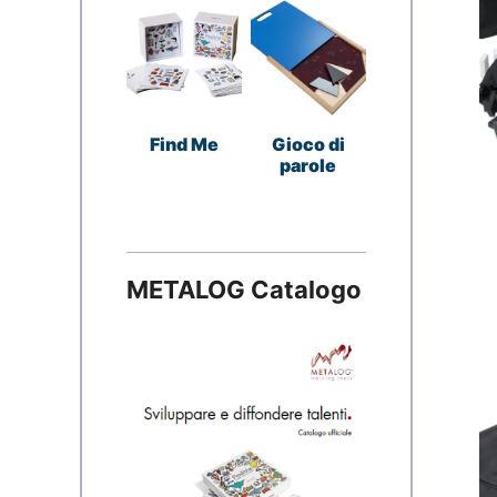
Find Me
Gioco di
parole
METALOG Catalogo