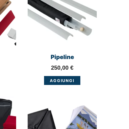
Pipeline
250,00
€
AGGIUNGI