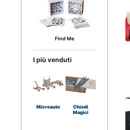
Find Me
I più venduti
Microauto
Chiodi
Magici