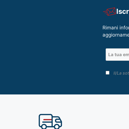
Isc
Rimani info
aggiorname
Il/La sot