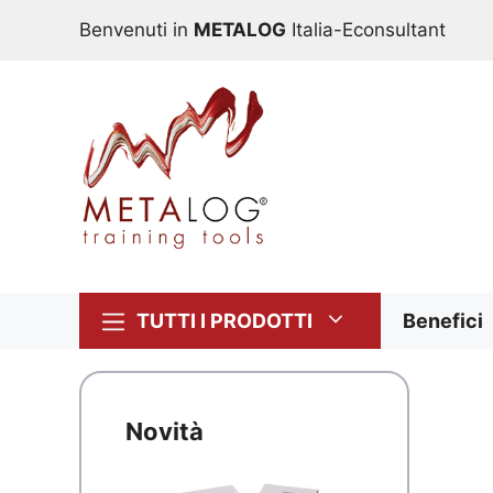
Vai
Benvenuti in
METALOG
Italia-Econsultant
al
contenuto
TUTTI I PRODOTTI
Benefici
Novità