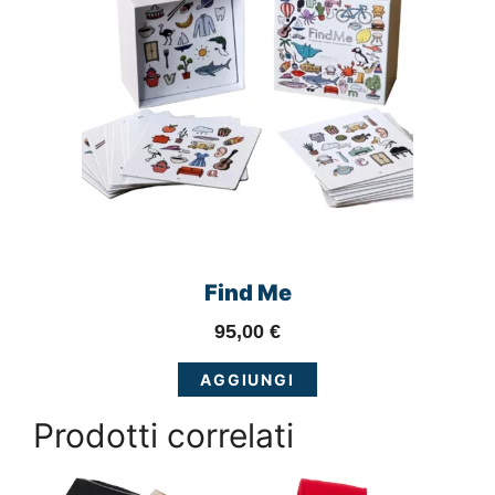
Find Me
95,00
€
AGGIUNGI
Prodotti correlati