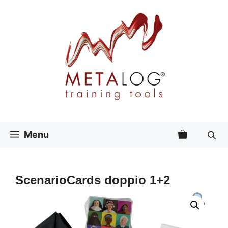
Vai
al
contenuto
Menu
ScenarioCards doppio 1+2