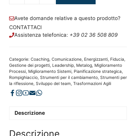
doppio
1+2
Avete domande relative a questo prodotto?
quantità
CONTATTACI
Assistenza telefonica:
+39 02 36 508 809
Categorie:
Coaching
,
Comunicazione
,
Energizzanti
,
Fiducia
,
Gestione dei progetti
,
Leadership
,
Metalog
,
Miglioramento
Processi
,
Miglioramento Sistemi
,
Pianificazione strategica
,
Rompighiaccio
,
Strumenti per il cambiamento
,
Strumenti per
la riflessione
,
Sviluppo del team
,
Trasformazioni Agili
Descrizione
Descrizione