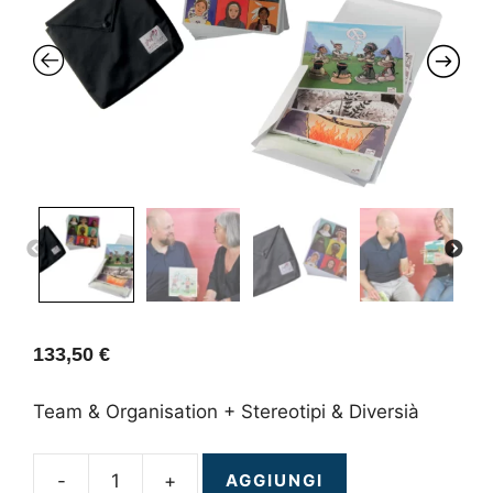
PREVIOUS
NEXT
133,50
€
Team & Organisation + Stereotipi & Diversià
-
+
AGGIUNGI
ScenarioCards