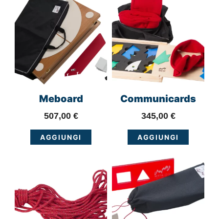
Meboard
Communicards
507,00
€
345,00
€
AGGIUNGI
AGGIUNGI