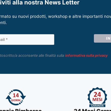
riviti alla nostra News Letter
rmato su nuovi prodotti, workshop e altre importanti nov
nti.
toscritto/a acconsente alle finalità sulla
informativa sulla privacy
anzia Rimborso
24 Mesi Gara