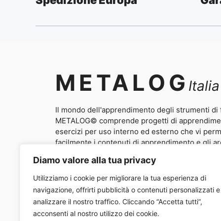
METALOG
Italia
Il mondo dell'apprendimento degli strumenti di
METALOG© comprende progetti di apprendimento
esercizi per uso interno ed esterno che vi per
facilmente i contenuti di apprendimento e gli ar
come la comunicazione, le capacità e i ruoli del 
Diamo valore alla tua privacy
negoziazione e la vendita in esperienze vivaci e 
partecipanti.
Utilizziamo i cookie per migliorare la tua esperienza di
navigazione, offrirti pubblicità o contenuti personalizzati e
analizzare il nostro traffico. Cliccando “Accetta tutti”,
Contatti
/
Chi 
acconsenti al nostro utilizzo dei cookie.