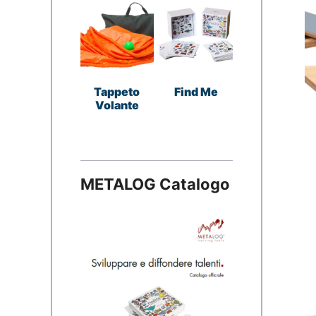
Tappeto
Find Me
Volante
METALOG Catalogo