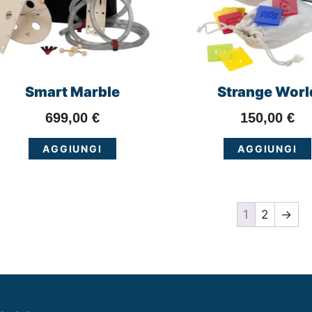
Smart Marble
Strange Worl
699,00
€
150,00
€
AGGIUNGI
AGGIUNGI
1
2
→