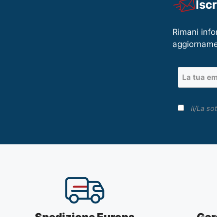
Isc
Rimani info
aggiorname
Il/La sot
Spedizione Europa
Gar