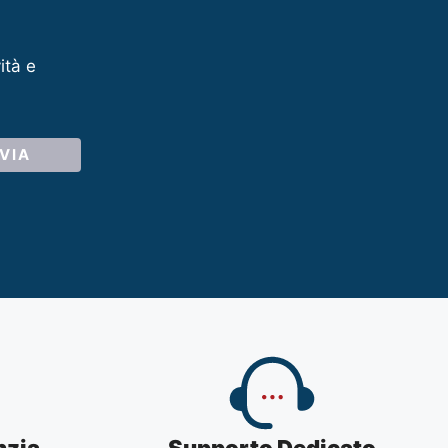
ità e
nzia
Supporto Dedicato