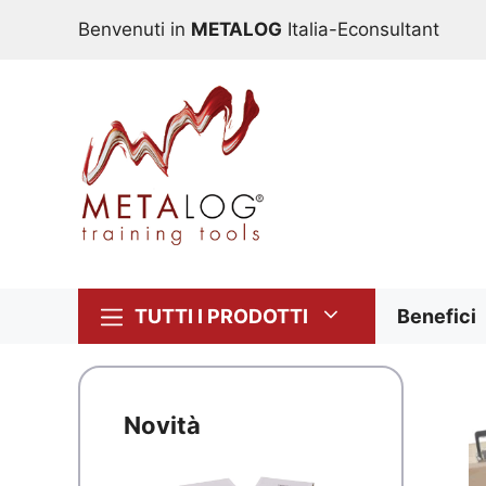
Vai
Benvenuti in
METALOG
Italia-Econsultant
al
contenuto
TUTTI I PRODOTTI
Benefici
Novità