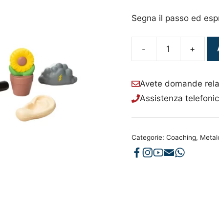
Segna il passo ed espr
-
+
Passaparola
3
quantità
Avete domande relat
Assistenza telefoni
Categorie:
Coaching
,
Metal