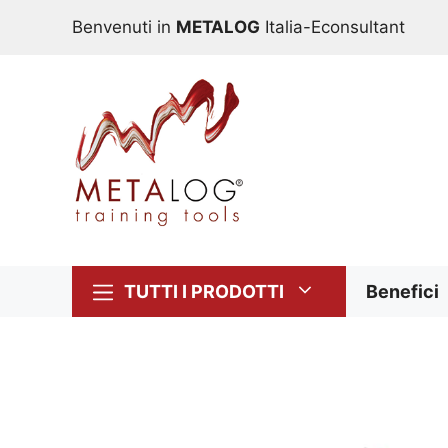
Vai
Benvenuti in
METALOG
Italia-Econsultant
al
contenuto
TUTTI I PRODOTTI
Benefici