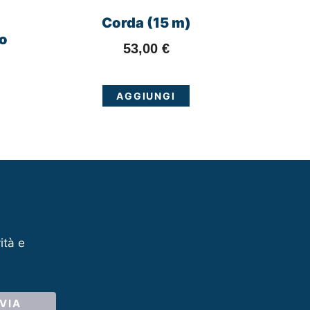
Corda (15 m)
o
53,00
€
AGGIUNGI
ità e