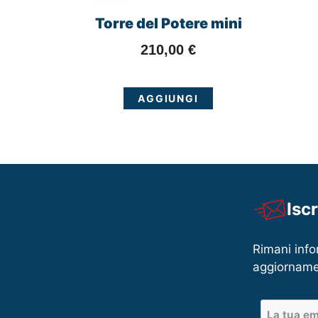
Torre del Potere mini
210,00
€
AGGIUNGI
Isc
Rimani info
aggiorname