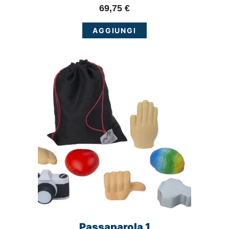
69,75
€
AGGIUNGI
Passaparola 1