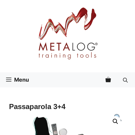
Vai
al
contenuto
Menu
Passaparola 3+4