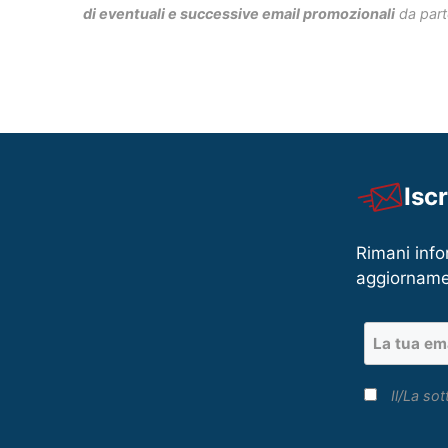
di eventuali e successive email promozionali
da part
Isc
Rimani info
aggiorname
Il/La sot