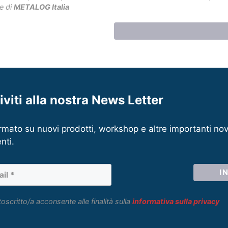
e di
METALOG Italia
riviti alla nostra News Letter
rmato su nuovi prodotti, workshop e altre importanti nov
nti.
toscritto/a acconsente alle finalità sulla
informativa sulla privacy